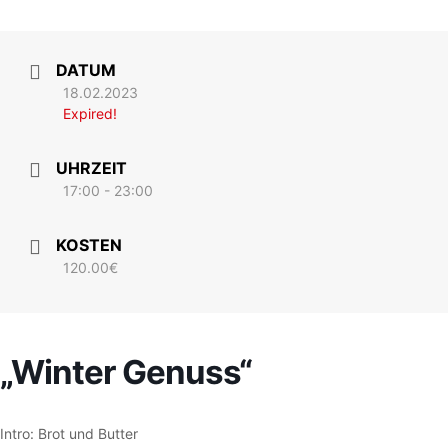
DATUM
18.02.2023
Expired!
UHRZEIT
17:00 - 23:00
KOSTEN
120.00€
„Winter Genuss“
Intro: Brot und Butter